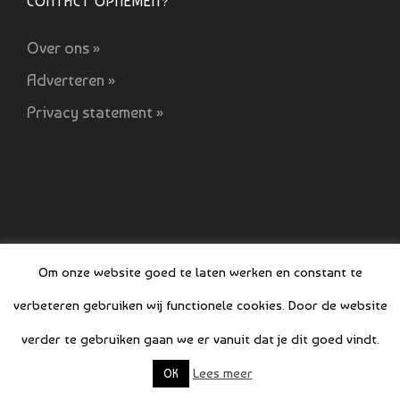
CONTACT OPNEMEN?
Over ons »
Adverteren »
Privacy statement »
Om onze website goed te laten werken en constant te
verbeteren gebruiken wij functionele cookies. Door de website
verder te gebruiken gaan we er vanuit dat je dit goed vindt.
© COPYRIGHT BOEFJES 2019-2021
Lees meer
OK