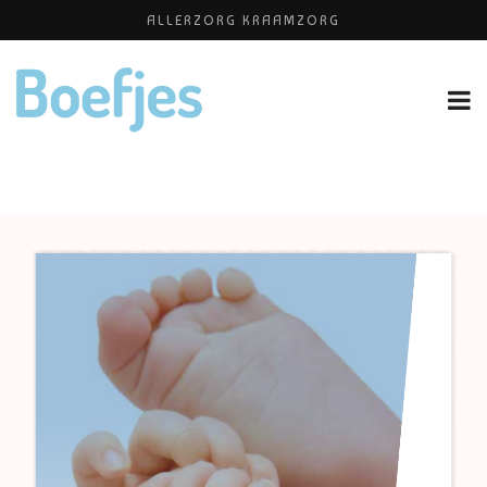
ALLERZORG KRAAMZORG
BABYBLOEI
YOGAPRAKTIJK THEA SMIT
PERSHOUDINGEN, WELKE IS PRETTIG VOOR JOU?