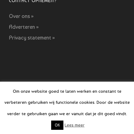
CONTACT OPNEMEN?
Over ons »
Adverteren »
Privacy statement »
Om onze website goed te laten werken en constant te
verbeteren gebruiken wij functionele cookies. Door de website
verder te gebruiken gaan we er vanuit dat je dit goed vindt.
© COPYRIGHT BOEFJES 2019-2021
Lees meer
OK