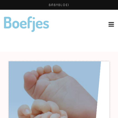
BABYBLOEI
ALLERZORG KRAAMZORG
YOGAPRAKTIJK THEA SMIT
OP VAKANTIE MET JE KINDJE