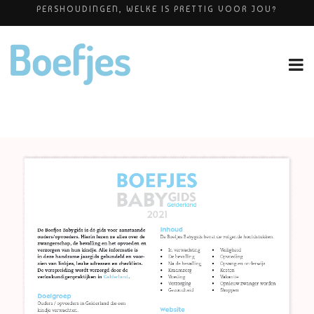
BABYBLOEI
ALLERZORG KRAAMZORG
YOGAPRAKTIJK THEA SMIT
OP VAKANTIE MET JE KINDJE