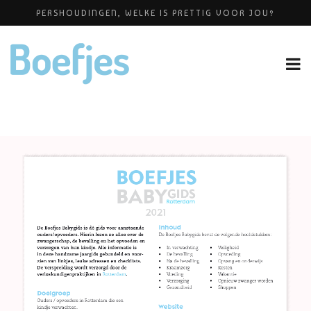
PERSHOUDINGEN, WELKE IS PRETTIG VOOR JOU?
BABYBLOEI
ALLERZORG KRAAMZORG
YOGAPRAKTIJK THEA SMIT
OP VAKANTIE MET JE KINDJE