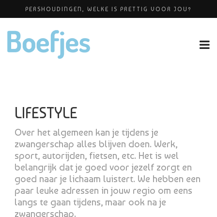
PERSHOUDINGEN, WELKE IS PRETTIG VOOR JOU?
ALLERZORG KRAAMZORG
BABYBLOEI
YOGAPRAKTIJK THEA SMIT
OP VAKANTIE MET JE KINDJE
LIFESTYLE
Over het algemeen kan je tijdens je
zwangerschap alles blijven doen. Werk,
sport, autorijden, fietsen, etc. Het is wel
belangrijk dat je goed voor jezelf zorgt en
goed naar je lichaam luistert. We hebben een
paar leuke adressen in jouw regio om eens
langs te gaan tijdens, maar ook na je
zwangerschap.