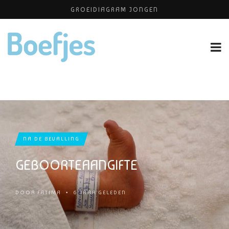
GROEIDIAGRAM JONGEN
KATTENKWAAD & PIMP YOUR KIDS
ONTZWANGEREN
PLATEAU KINDEROPVANG
HUISELIJKE ONGEVALLEN
NA DE BEVALLING
GEBOORTEAANGIFTE
DOOR
FATIMA
•
6 JAAR GELEDEN