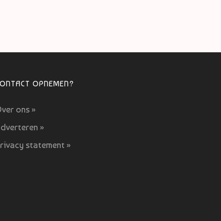
CONTACT OPNEMEN?
ver ons »
dverteren »
rivacy statement »