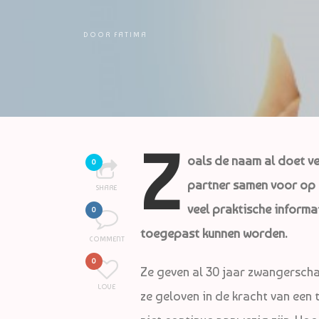
DOOR
FATIMA
Z
oals de naam al doet ve
0
partner samen voor op de
SHARE
veel praktische informat
0
toegepast kunnen worden.
COMMENT
0
Ze geven al 30 jaar zwangersc
LOVE
ze geloven in de kracht van een t