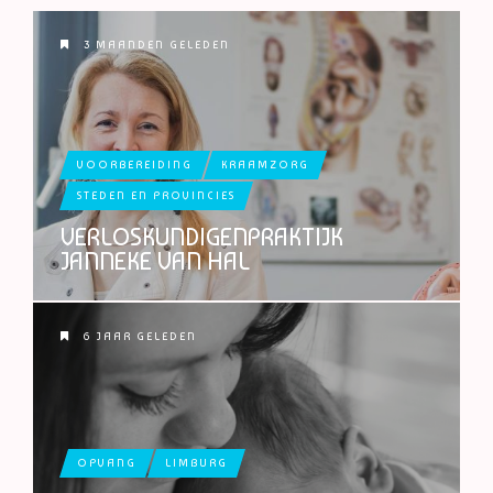
3 MAANDEN GELEDEN
VOORBEREIDING
KRAAMZORG
STEDEN EN PROVINCIES
VERLOSKUNDIGENPRAKTIJK
JANNEKE VAN HAL
6 JAAR GELEDEN
OPVANG
LIMBURG