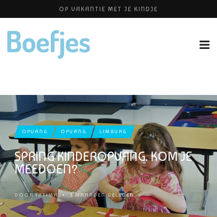
OP VAKANTIE MET JE KINDJE
BABYBLOEI
ALLERZORG KRAAMZORG
YOGAPRAKTIJK THEA SMIT
PERSHOUDINGEN, WELKE IS PRETTIG VOOR JOU?
OPVANG
OPVANG
LIMBURG
SPRING KINDEROPVANG. KOM JE
MEEDOEN?
DOOR
FATIMA
•
3 MAANDEN GELEDEN