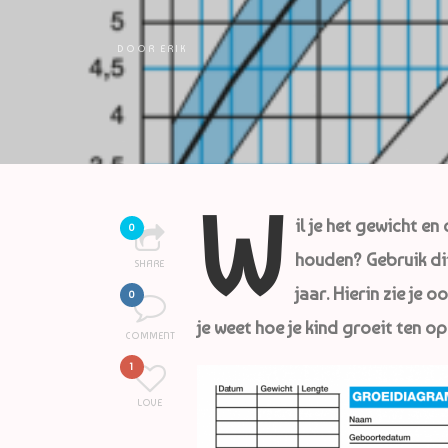
DOOR
ERIK
W
il je het gewicht e
0
houden? Gebruik di
SHARE
jaar. Hierin zie je
0
je weet hoe je kind groeit ten o
COMMENT
1
LOVE