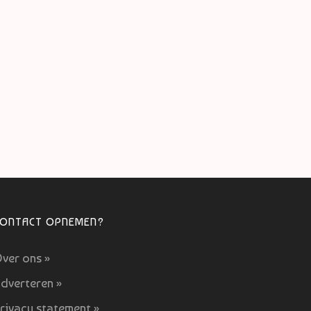
CONTACT OPNEMEN?
ver ons »
dverteren »
rivacy statement »