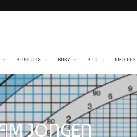
DS
ETTIG VOOR JOU?
BEVALLING
BABY
KIND
INFO PER
RAM JONGEN