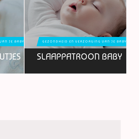
VAN JE BABY
GEZONDHEID EN VERZORGING VAN JE BABY
UTJES
SLAAPPATROON BABY