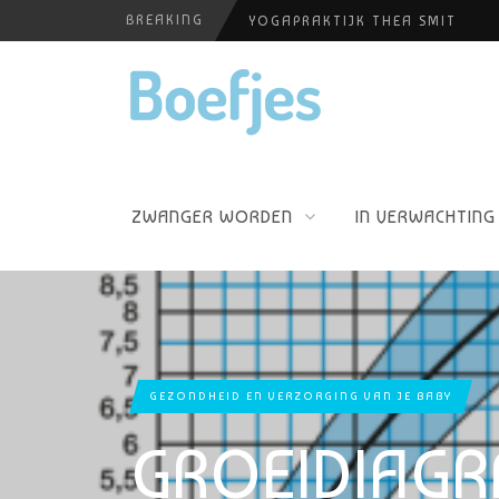
BREAKING
YOGAPRAKTIJK THEA SMIT
GROEIDIAGRAM JONGEN
HUISELIJKE ONGEVALLEN
KATTENKWAAD & PIMP YOUR KI
PERSHOUDINGEN, WELKE IS PR
ZWANGER WORDEN
IN VERWACHTING
GEZONDHEID EN VERZORGING VAN JE BABY
GROEIDIAG