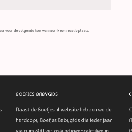
ser voor de volgende keer wanneer ik een reactie plaats.
BOEFJES BABYGIDS
s
Naast de Boefjes.nl website hebben we de
O
hardcopy Boefjes Babygids die ieder jaar
A
via ruim 300 verloskundigenpraktijken in
P