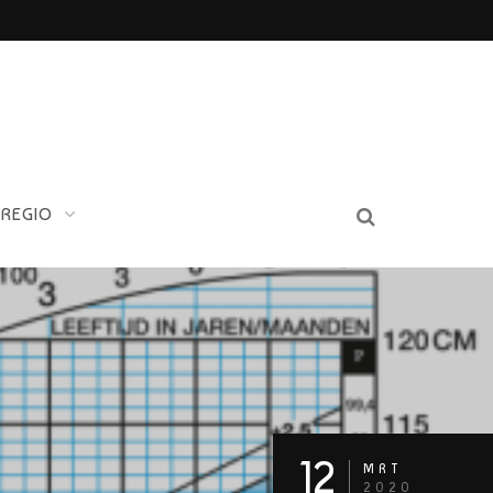
 REGIO
12
MRT
2020