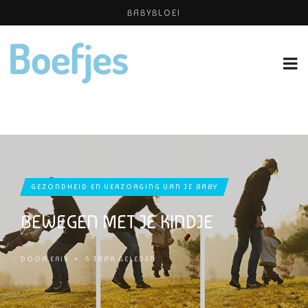
BABYBLOEI
YOGAPRAKTIJK THEA SMIT
PERSHOUDINGEN, WELKE IS PRETTIG VOOR JOU?
GEZONDHEID EN VERZORGING VAN JE BABY
BEWEGEN MET JE KINDJE
DOOR
ERIK
•
6 JAAR GELEDEN