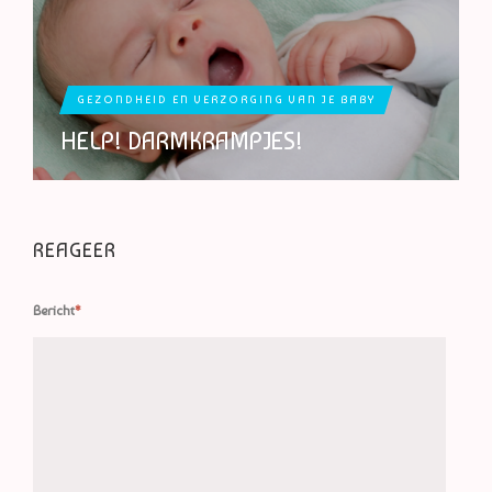
GEZONDHEID EN VERZORGING VAN JE BABY
HELP! DARMKRAMPJES!
REAGEER
Bericht
*