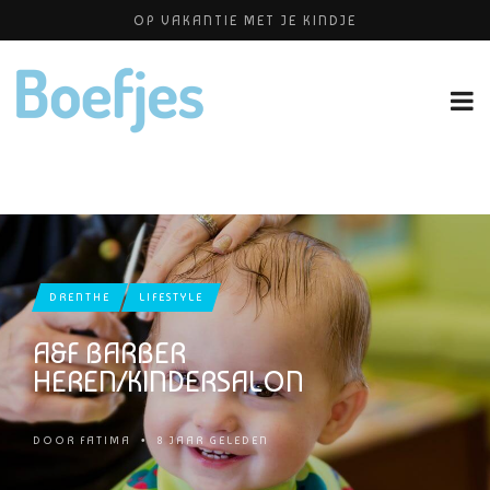
OP VAKANTIE MET JE KINDJE
BABYBLOEI
ALLERZORG KRAAMZORG
YOGAPRAKTIJK THEA SMIT
PERSHOUDINGEN, WELKE IS PRETTIG VOOR JOU?
DRENTHE
LIFESTYLE
A&F BARBER
HEREN/KINDERSALON
DOOR
FATIMA
•
8 JAAR GELEDEN