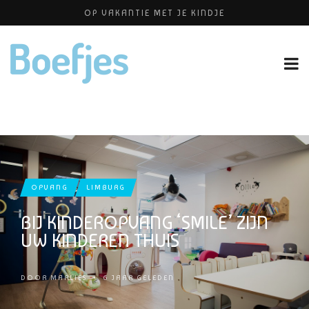
OP VAKANTIE MET JE KINDJE
BABYBLOEI
ALLERZORG KRAAMZORG
YOGAPRAKTIJK THEA SMIT
PERSHOUDINGEN, WELKE IS PRETTIG VOOR JOU?
OPVANG
LIMBURG
BIJ KINDEROPVANG ‘SMILE’ ZIJN
UW KINDEREN THUIS
DOOR
MARLIES
•
6 JAAR GELEDEN