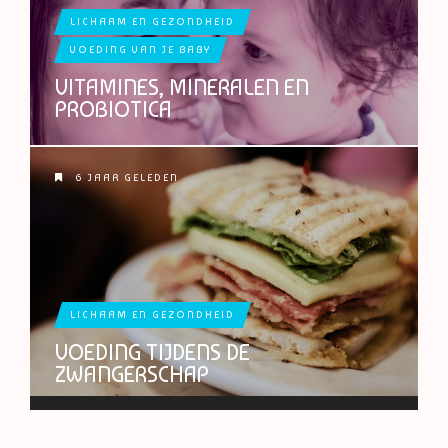
LICHAAM EN GEZONDHEID
VOEDING VAN JE BABY
VITAMINES, MINERALEN EN
PROBIOTICA
6 JAAR GELEDEN
LICHAAM EN GEZONDHEID
VOEDING TIJDENS DE
ZWANGERSCHAP