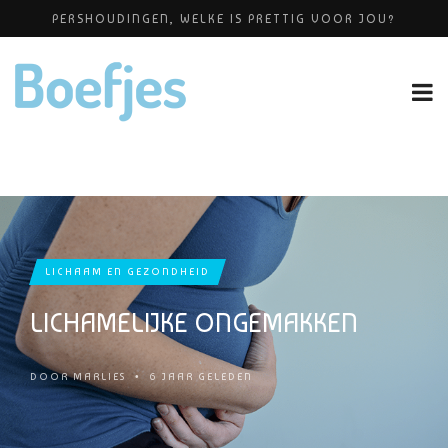
PERSHOUDINGEN, WELKE IS PRETTIG VOOR JOU?
ALLERZORG KRAAMZORG
BABYBLOEI
YOGAPRAKTIJK THEA SMIT
OP VAKANTIE MET JE KINDJE
LICHAAM EN GEZONDHEID
LICHAMELIJKE ONGEMAKKEN
DOOR
MARLIES
•
6 JAAR GELEDEN