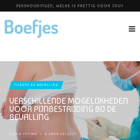
PERSHOUDINGEN, WELKE IS PRETTIG VOOR JOU?
ALLERZORG KRAAMZORG
BABYBLOEI
YOGAPRAKTIJK THEA SMIT
OP VAKANTIE MET JE KINDJE
TIJDENS DE BEVALLING
VERSCHILLENDE MOGELIJKHEDEN
VOOR PIJNBESTRIJDING BIJ DE
BEVALLING
DOOR
FATIMA
•
6 JAAR GELEDEN