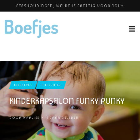
PERSHOUDINGEN, WELKE IS PRETTIG VOOR JOU?
BABYBLOEI
YOGAPRAKTIJK THEA SMIT
GROEIDIAGRAM MEISJE
OP VAKANTIE MET JE KINDJE
LIFESTYLE
FRIESLAND
KINDERKAPSALON FUNKY PUNKY
DOOR
MARLIES
•
7 JAAR GELEDEN