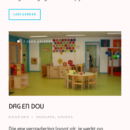
LEES VERDER
7 JAAR GELEDEN
DAG EN DOU
DOOR
ERIK
•
FRIESLAND
,
OPVANG
Die ene vergadering loopt uit, je werkt op