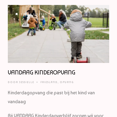
1 JAAR GELEDEN
VANDAAG KINDEROPVANG
DOOR
JESSIELLE
•
FRIESLAND
,
OPVANG
Kinderdagopvang die past bij het kind van
vandaag
Bij VANDAAG Kinderdagverblijf zorgen wij voor