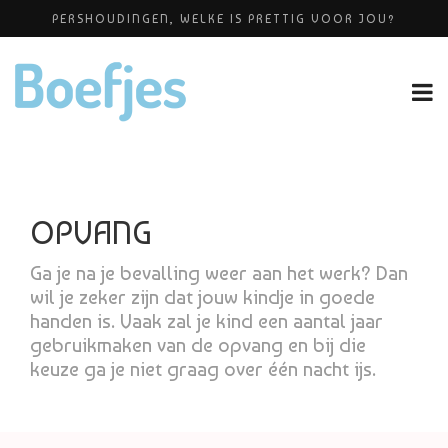
PERSHOUDINGEN, WELKE IS PRETTIG VOOR JOU?
ALLERZORG KRAAMZORG
BABYBLOEI
YOGAPRAKTIJK THEA SMIT
OP VAKANTIE MET JE KINDJE
OPVANG
Ga je na je bevalling weer aan het werk? Dan
wil je zeker zijn dat jouw kindje in goede
handen is. Vaak zal je kind een aantal jaar
gebruikmaken van de opvang en bij die
keuze ga je niet graag over één nacht ijs.