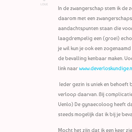
LOVE
In de zwangerschap stem ik de zo
daarom met een zwangerschapsp
aandachtspunten staan die voor 
laagdrempelig een (groei) echo g
je wil kun je ook een zogenaamd
de bevalling kenbaar maken. V
link naar
www.deverloskundige.n
Ieder gezin is uniek en behoeft 
verloop daarvan. Bij complicaties
Venlo) De gynaecoloog heeft da
steeds mogelijk dat ik bij je bev
Mocht het zijn dat ik een keer z