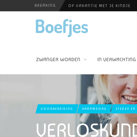
OP VAKANTIE MET JE KINDJE
BREAKING
ALLERZORG KRAAMZORG
BABYBLOEI
YOGAPRAKTIJK THEA SMIT
PERSHOUDINGEN, WELKE IS PR
ZWANGER WORDEN
IN VERWACHTING
VOORBEREIDING
KRAAMZORG
STEDEN EN
VERLOSKUND