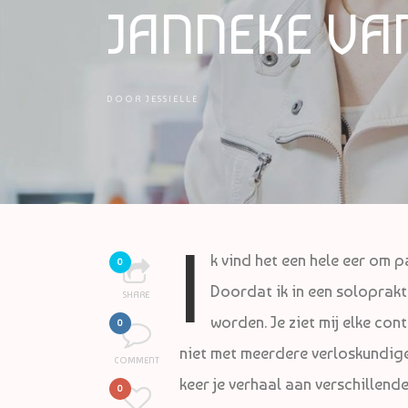
JANNEKE VA
DOOR
JESSIELLE
I
k vind het een hele eer om 
0
Doordat ik in een soloprak
SHARE
worden. Je ziet mij elke cont
0
niet met meerdere verloskundigen
COMMENT
keer je verhaal aan verschillende
0