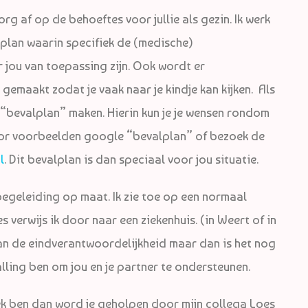
rg af op de behoeftes voor jullie als gezin. Ik werk
lan waarin specifiek de (medische)
jou van toepassing zijn. Ook wordt er
emaakt zodat je vaak naar je kindje kan kijken. Als
 “bevalplan” maken. Hierin kun je je wensen rondom
oor voorbeelden google “bevalplan” of bezoek de
l
. Dit bevalplan is dan speciaal voor jou situatie.
begeleiding op maat. Ik zie toe op een normaal
 verwijs ik door naar een ziekenhuis. (in Weert of in
n de eindverantwoordelijkheid maar dan is het nog
alling ben om jou en je partner te ondersteunen.
iek ben dan word je geholpen door mijn collega Loes