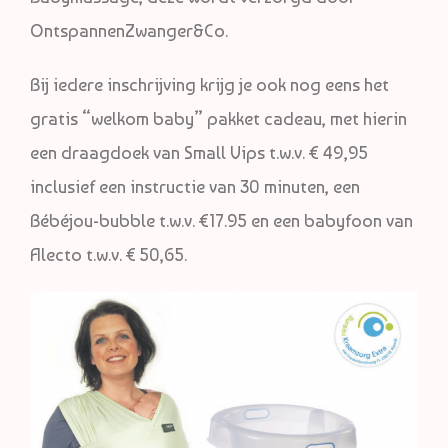
OntspannenZwanger&Co.
Bij iedere inschrijving krijg je ook nog eens het
gratis “welkom baby” pakket cadeau, met hierin
een draagdoek van Small Vips t.w.v. € 49,95
inclusief een instructie van 30 minuten, een
Bébéjou-bubble t.w.v. €17.95 en een babyfoon van
Alecto t.w.v. € 50,65.