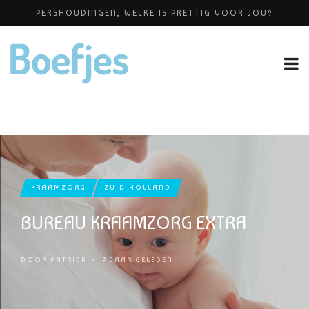
PERSHOUDINGEN, WELKE IS PRETTIG VOOR JOU?
BABYBLOEI
YOGAPRAKTIJK THEA SMIT
GROEIDIAGRAM MEISJE
OP VAKANTIE MET JE KINDJE
KRAAMZORG
ZUID-HOLLAND
BUREAU KRAAMZORG EXTRA
DOOR
PATRICK
•
7 JAAR GELEDEN