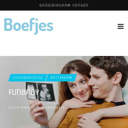
GROEIDIAGRAM JONGEN
ONTZWANGEREN
PLATEAU KINDEROPVANG
KATTENKWAAD & PIMP YOUR KIDS
HUISELIJKE ONGEVALLEN
VOORBEREIDING
ROTTERDAM
FUNBABY
DOOR
MARLIES
•
7 JAAR GELEDEN