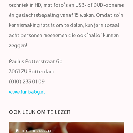
techniek in HD, met foto’s en USB- of DVD-opname
én geslachtsbepaling vanaf 15 weken. Omdat zo’n
kennismaking iets is om te delen, kun je in totaal
acht personen meenemen die ook ‘hallo’ kunnen
zeggen!
Paulus Potterstraat 6b
3061 ZV Rotterdam
(010) 233 01 09
www.funbaby.nl
OOK LEUK OM TE LEZEN
8 JAAR GELEDEN