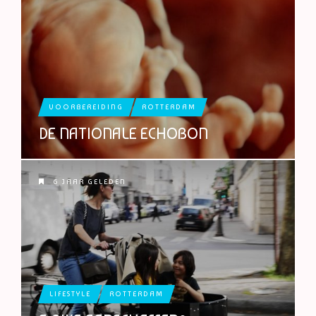
VOORBEREIDING
ROTTERDAM
DE NATIONALE ECHOBON
6 JAAR GELEDEN
LIFESTYLE
ROTTERDAM