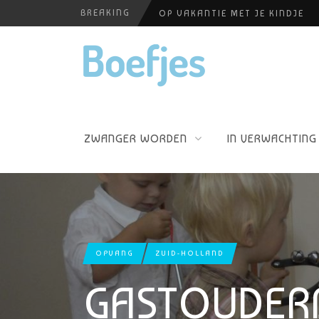
BREAKING
OP VAKANTIE MET JE KINDJE
ALLERZORG KRAAMZORG
BABYBLOEI
YOGAPRAKTIJK THEA SMIT
PERSHOUDINGEN, WELKE IS PR
ZWANGER WORDEN
IN VERWACHTING
OPVANG
ZUID-HOLLAND
GASTOUDER