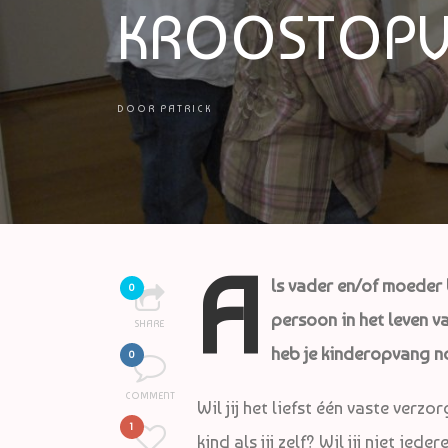
KROOSTOP
DOOR
PATRICK
A
ls vader en/of moeder b
0
persoon in het leven va
SHARE
heb je kinderopvang n
0
COMMENT
Wil jij het liefst één vaste verzo
1
kind als jij zelf? Wil jij niet i