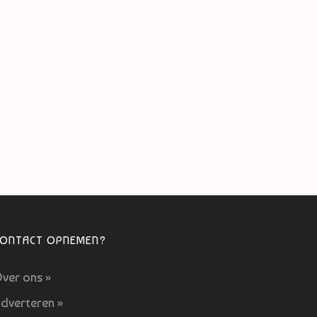
CONTACT OPNEMEN?
ver ons »
dverteren »