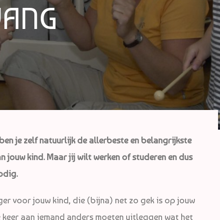
VANG
en je zelf natuurlijk de allerbeste en belangrijkste
n jouw kind. Maar jij wilt werken of studeren en dus
odig.
rger voor jouw kind, die (bijna) net zo gek is op jouw
edere keer aan iemand anders moeten uitleggen wat het