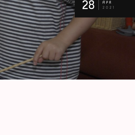
28
APR
2021