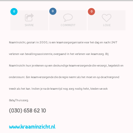
0
0
0
SHARE
COMMENT
LOVE
KraamInzicht, gestart in 2000, is een kraamzorgorganisatie voor het dag en nacht 24/7
verlenen van bevallingsassistentie, overgaand in het verlenen van kraamzorg. Bij
KraamInzicht kun je rekenen op een deskundige kraamverzorgende die verzorgt, begeleidt en
ondersteunt. Een kraamverzorgende die de regie neemt als het moet en op de achtergrond
treedt als het kan. Indien je na de kraamtijd nog zorg nodig hebt, bieden we ook
BabyThuiszorg.
(030) 658 62 10
www.kraaminzicht.nl