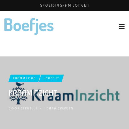
GROEIDIAGRAM JONGEN
ONTZWANGEREN
PLATEAU KINDEROPVANG
KATTENKWAAD & PIMP YOUR KIDS
HUISELIJKE ONGEVALLEN
KRAAMZORG
UTRECHT
KRAAMINZICHT
DOOR
JESSIELLE
•
1 JAAR GELEDEN