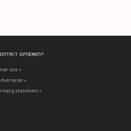
CONTACT OPNEMEN?
ver ons »
dverteren »
rivacy statement »