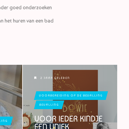
inder goed onderzoeken
an het huren van een bad
2 JAAR GELEDEN
VOORBEREIDING OP DE BEVALLING
BEVALLING
VOOR IEDER KINDJE
LING
EEN UNIEK