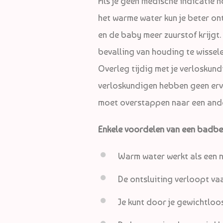
Als je geen medische indicatie h
het warme water kun je beter o
en de baby meer zuurstof krijgt.
bevalling van houding te wissele
Overleg tijdig met je verloskund
verloskundigen hebben geen erva
moet overstappen naar een ande
Enkele voordelen van een badbev
Warm water werkt als een na
De ontsluiting verloopt vaa
Je kunt door je gewichtloo