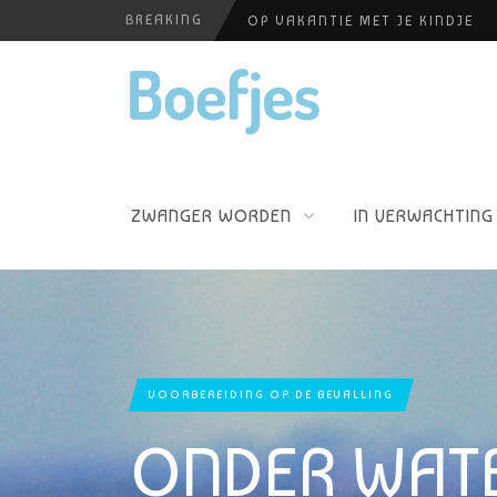
BREAKING
OP VAKANTIE MET JE KINDJE
BABYBLOEI
YOGAPRAKTIJK THEA SMIT
HUISELIJKE ONGEVALLEN
PERSHOUDINGEN, WELKE IS PR
ZWANGER WORDEN
IN VERWACHTING
VOORBEREIDING OP DE BEVALLING
ONDER WATE