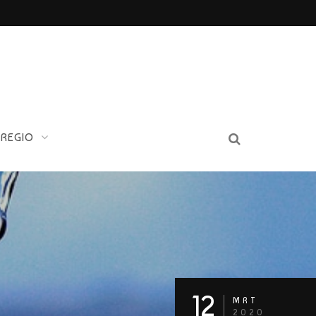
 REGIO
12
MRT
2020