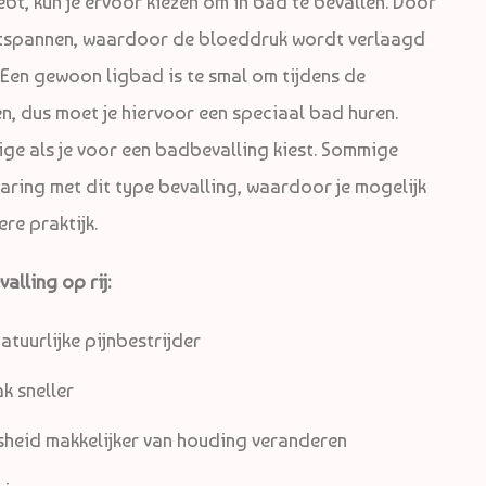
ebt, kun je ervoor kiezen om in bad te bevallen. Door
ntspannen, waardoor de bloeddruk wordt verlaagd
 Een gewoon ligbad is te smal om tijdens de
n, dus moet je hiervoor een speciaal bad huren.
ige als je voor een badbevalling kiest. Sommige
ring met dit type bevalling, waardoor je mogelijk
re praktijk.
alling op rij:
tuurlijke pijnbestrijder
k sneller
sheid makkelijker van houding veranderen