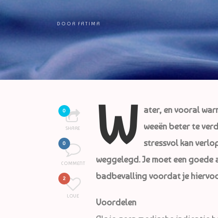
DOOR
FATIMA
W
ater, en vooral war
0
weeën beter te ver
SHARE
stressvol kan verlo
0
weggelegd. Je moet een goede a
COMMENT
badbevalling voordat je hiervoo
2
LOVE
Voordelen