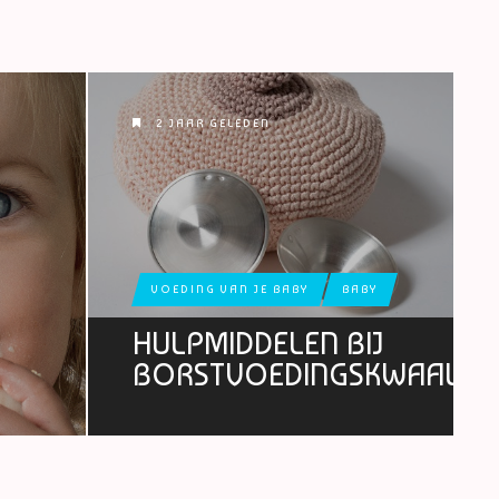
2 JAAR GELEDEN
VOEDING VAN JE BABY
BABY
HULPMIDDELEN BIJ
BORSTVOEDINGSKWAALTJ