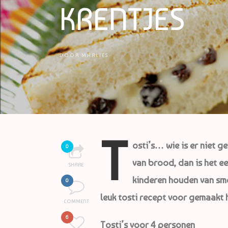
KRENTJES
DOOR
MARLIES
T
osti’s… wie is er niet g
0
van brood, dan is het ee
SHARE
kinderen houden van sme
0
leuk tosti recept voor gemaakt h
COMMENT
6
Tosti’s voor 4 personen