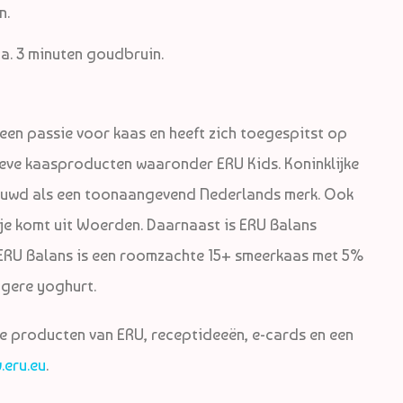
n.
a. 3 minuten goudbruin.
 een passie voor kaas en heeft zich toegespitst op
eve kaasproducten waaronder ERU Kids. Koninklijke
ouwd als een toonaangevend Nederlands merk. Ook
e komt uit Woerden. Daarnaast is ERU Balans
 ERU Balans is een roomzachte 15+ smeerkaas met 5%
agere yoghurt.
de producten van ERU, receptideeën, e-cards en een
eru.eu
.