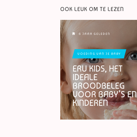
OOK LEUK OM TE LEZEN
6 JAAR GELEDEN
VOEDING VAN JE BABY
ERU KIDS, HET
IDEALE
BROODBELEG
VOOR BABY’S EN
KINDEREN