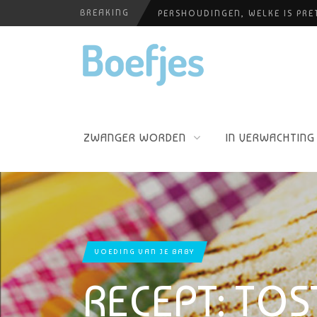
PERSHOUDINGEN, WELKE IS PR
BREAKING
ALLERZORG KRAAMZORG
BABYBLOEI
YOGAPRAKTIJK THEA SMIT
OP VAKANTIE MET JE KINDJE
ZWANGER WORDEN
IN VERWACHTING
VOEDING VAN JE BABY
RECEPT: TOS