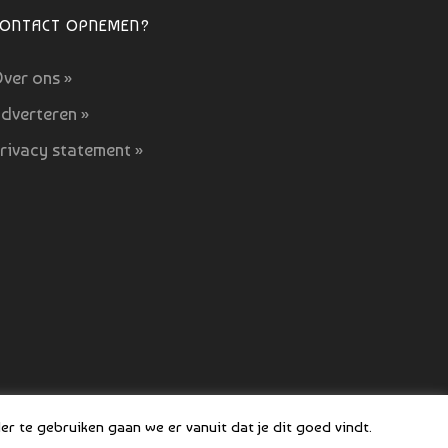
CONTACT OPNEMEN?
ver ons »
dverteren »
rivacy statement »
 COPYRIGHT BOEFJES 2019-2021
r te gebruiken gaan we er vanuit dat je dit goed vindt.