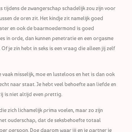
 tijdens de zwangerschap schadelijk zou zijn voor
tussen de oren zit. Het kindje zit namelijk goed
twater en ook de baarmoedermond is goed
lles in orde, dan kunnen penetratie en een orgasme
 je zin hebt in seks is een vraag die alleen jij zelf
e vaak misselijk, moe en lusteloos en het is dan ook
 echt naar staat. Je hebt veel behoefte aan liefde en
j is niet altijd even prettig.
e zich lichamelijk prima voelen, maar zo zijn
het ouderschap, dat de seksbehoefte totaal
 per persoon. Doe daarom waar jij en je partner je