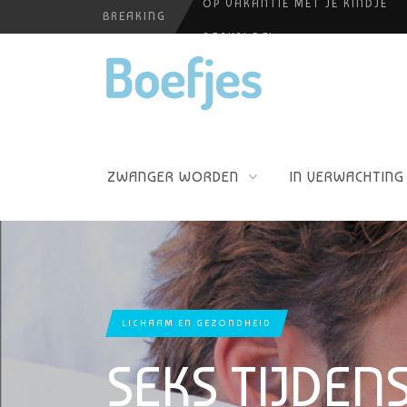
BREAKING
BABYBLOEI
YOGAPRAKTIJK THEA SMIT
HUISELIJKE ONGEVALLEN
PERSHOUDINGEN, WELKE IS PR
ZWANGER WORDEN
IN VERWACHTING
LICHAAM EN GEZONDHEID
SEKS TIJDEN