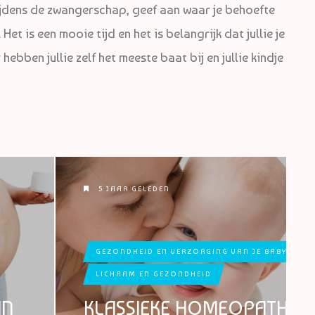
tijdens de zwangerschap, geef aan waar je behoefte
et is een mooie tijd en het is belangrijk dat jullie je
ebben jullie zelf het meeste baat bij en jullie kindje
5 JAAR GELEDEN
GEZONDHEID EN VERZORGING VAN JE BABY
LICHAAM EN GEZONDHEID
IN
KLASSIEKE HOMEOPATHIE