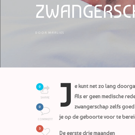
ZWANGERSC
DOOR
MARLIES
J
e kunt net zo lang doorgaa
0
Als er geen medische reden
SHARE
zwangerschap zelfs goed v
0
je op de geboorte voor te berei
COMMENT
3
De eerste drie maanden