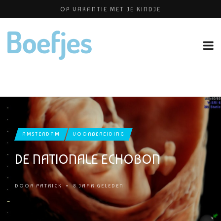
OP VAKANTIE MET JE KINDJE
BABYBLOEI
ALLERZORG KRAAMZORG
YOGAPRAKTIJK THEA SMIT
PERSHOUDINGEN, WELKE IS PRETTIG VOOR JOU?
AMSTERDAM
VOORBEREIDING
DE NATIONALE ECHOBON
DOOR
PATRICK
•
8 JAAR GELEDEN