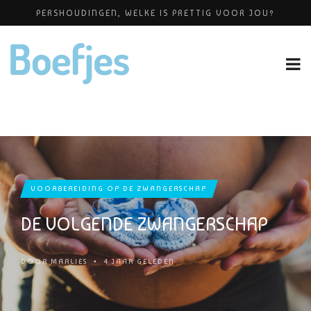
PERSHOUDINGEN, WELKE IS PRETTIG VOOR JOU?
ALLERZORG KRAAMZORG
BABYBLOEI
YOGAPRAKTIJK THEA SMIT
OP VAKANTIE MET JE KINDJE
VOORBEREIDING OP DE ZWANGERSCHAP
DE VOLGENDE ZWANGERSCHAP
DOOR
MARLIES
•
4 JAAR GELEDEN