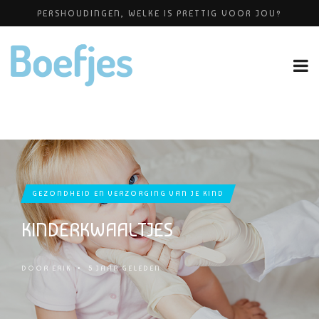
PERSHOUDINGEN, WELKE IS PRETTIG VOOR JOU?
ALLERZORG KRAAMZORG
BABYBLOEI
YOGAPRAKTIJK THEA SMIT
OP VAKANTIE MET JE KINDJE
GEZONDHEID EN VERZORGING VAN JE KIND
KINDERKWAALTJES
DOOR
ERIK
•
5 JAAR GELEDEN