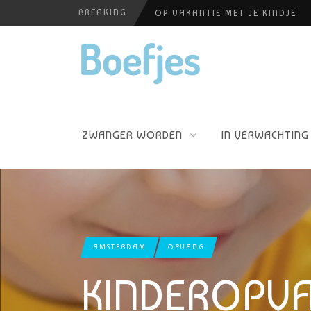
BREAKING
OP VAKANTIE MET JE KINDJE
BABYBLOEI
ALLERZORG KRAAMZORG
YOGAPRAKTIJK THEA SMIT
PERSHOUDINGEN, WELKE IS PR
ZWANGER WORDEN
IN VERWACHTING
AMSTERDAM
OPVANG
KINDEROPVA