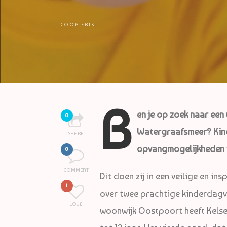
DOOR
ERIK
B
en je op zoek naar een
0
Watergraafsmeer? Kin
SHARE
opvangmogelijkheden 
0
COMMENT
Dit doen zij in een veilige en i
1
over twee prachtige kinderdagver
LOVE
woonwijk Oostpoort heeft Kelse