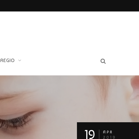
 REGIO
19
APR
2019