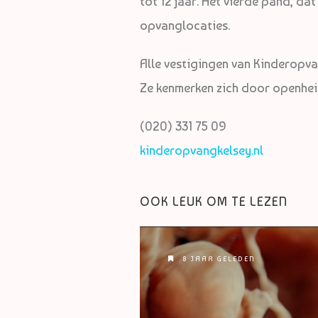
tot 12 jaar. Het vierde pand, dat
opvanglocaties.
Alle vestigingen van Kinderopvan
Ze kenmerken zich door openhei
(020) 331 75 09
kinderopvangkelsey.nl
OOK LEUK OM TE LEZEN
8 JAAR GELEDEN