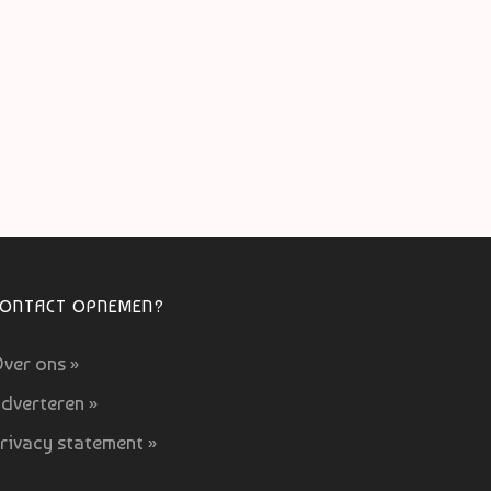
CONTACT OPNEMEN?
ver ons »
dverteren »
rivacy statement »