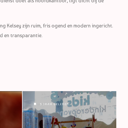
 dienst doet als hoofdkantoor, ligt dicht bij de
g Kelsey zijn ruim, fris ogend en modern ingericht.
d en transparantie.
5 JAAR GELEDEN