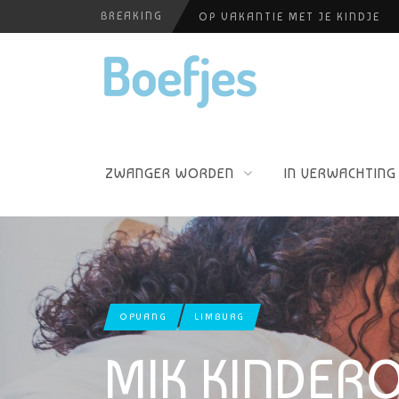
BREAKING
OP VAKANTIE MET JE KINDJE
BABYBLOEI
ALLERZORG KRAAMZORG
YOGAPRAKTIJK THEA SMIT
PERSHOUDINGEN, WELKE IS PR
ZWANGER WORDEN
IN VERWACHTING
OPVANG
LIMBURG
MIK KINDER