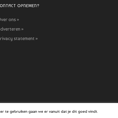
CONTACT OPNEMEN?
ver ons »
dverteren »
rivacy statement »
 COPYRIGHT BOEFJES 2019-2021
r te gebruiken gaan we er vanuit dat je dit goed vindt.