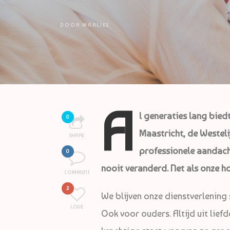
DOOR
MARLIES
A
l generaties lang bie
0
Maastricht, de Westelij
SHARE
professionele aandacht 
0
nooit veranderd. Net als onze h
COMMENT
2
We blijven onze dienstverlening 
LOVE
Ook voor ouders. Altijd uit lief