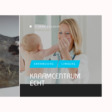
7 JAAR GELEDEN
KRAAMZORG
LIMBURG
KRAAMCENTRUM
ECHT