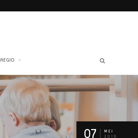
 REGIO
07
MEI
2019