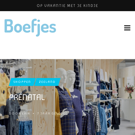
OP VAKANTIE MET JE KINDJE
BABYBLOEI
YOGAPRAKTIJK THEA SMIT
HUISELIJKE ONGEVALLEN
PERSHOUDINGEN, WELKE IS PRETTIG VOOR JOU?
SHOPPEN
ZEELAND
PRÉNATAL
DOOR
ERIK
•
7 JAAR GELEDEN