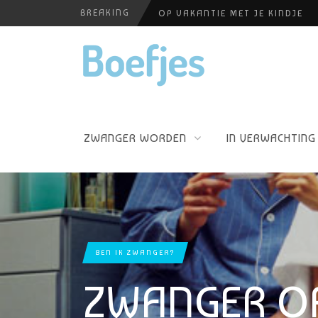
BREAKING
OP VAKANTIE MET JE KINDJE
BABYBLOEI
YOGAPRAKTIJK THEA SMIT
HUISELIJKE ONGEVALLEN
PERSHOUDINGEN, WELKE IS PR
ZWANGER WORDEN
IN VERWACHTING
BEN IK ZWANGER?
ZWANGER OF