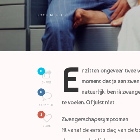
DOOR
MARLIES
E
r zitten ongeveer twee 
0
moment dat je een zwan
SHARE
natuurlijk: ben ik zwang
0
te voelen. Of juist niet.
COMMENT
2
Zwangerschapssymptomen
LOVE
Al vanaf de eerste dag van de b