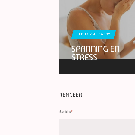
BEN IK ZWANGER?
SPANNING EN
STRESS
REAGEER
Bericht
*