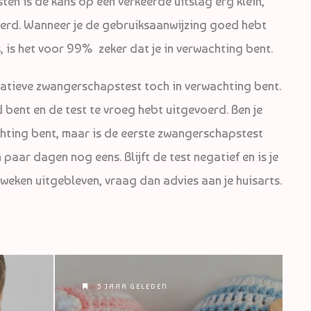
en is de kans op een verkeerde uitslag erg klein,
voerd. Wanneer je de gebruiksaanwijzing goed hebt
, is het voor 99% zeker dat je in verwachting bent.
egatieve zwangerschapstest toch in verwachting bent.
 bent en de test te vroeg hebt uitgevoerd. Ben je
chting bent, maar is de eerste zwangerschapstest
paar dagen nog eens. Blijft de test negatief en is je
r weken uitgebleven, vraag dan advies aan je huisarts.
5 JAAR GELEDEN