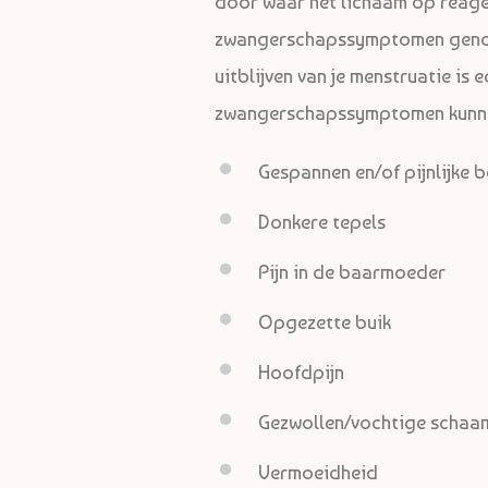
door waar het lichaam op reag
zwangerschapssymptomen genoe
uitblijven van je menstruatie is
zwangerschapssymptomen kunnen
Gespannen en/of pijnlijke b
Donkere tepels
Pijn in de baarmoeder
Opgezette buik
Hoofdpijn
Gezwollen/vochtige schaa
Vermoeidheid