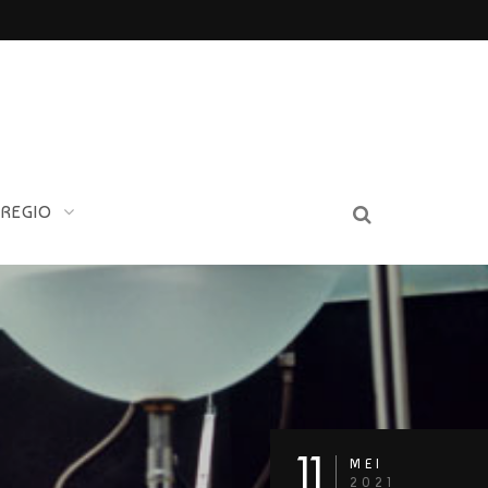
 REGIO
11
MEI
2021