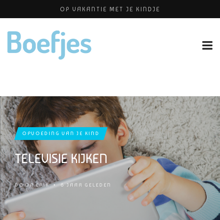
OP VAKANTIE MET JE KINDJE
ALLERZORG KRAAMZORG
BABYBLOEI
YOGAPRAKTIJK THEA SMIT
PERSHOUDINGEN, WELKE IS PRETTIG VOOR JOU?
OPVOEDING VAN JE KIND
TELEVISIE KIJKEN
DOOR
ERIK
•
6 JAAR GELEDEN