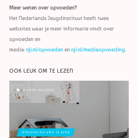
Meer weten over opvoeden?
Het Nederlands Jeugdinstituut heeft twee
websites waar je meer informatie vindt over
opvoeden en
media:
nji.nl/opvoeden
en
nji.nl/mediaopvoeding
.
OOK LEUK OM TE LEZEN
4 JAAR GELEDEN
OPVOEDING VAN JE KIND